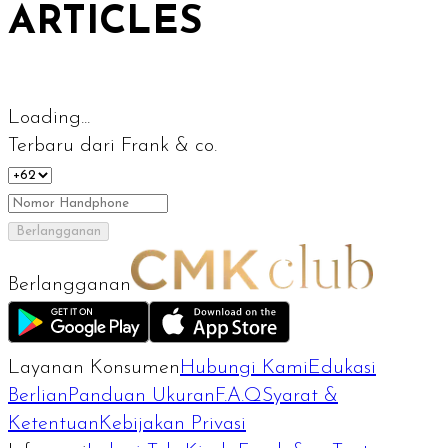
ARTICLES
Loading...
Terbaru dari Frank & co.
Berlangganan
Berlangganan
Layanan Konsumen
Hubungi Kami
Edukasi
Berlian
Panduan Ukuran
F.A.Q
Syarat &
Ketentuan
Kebijakan Privasi