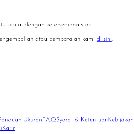
tu sesuai dengan ketersediaan stok.
n pengembalian atau pembatalan kami
di sini
.
Panduan Ukuran
F.A.Q
Syarat & Ketentuan
Kebijakan 
i
Karir