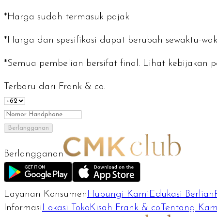
*Harga sudah termasuk pajak
*Harga dan spesifikasi dapat berubah sewaktu-wak
*Semua pembelian bersifat final. Lihat kebijaka
Terbaru dari Frank & co.
Berlangganan
Berlangganan
Layanan Konsumen
Hubungi Kami
Edukasi Berlian
Informasi
Lokasi Toko
Kisah Frank & co.
Tentang Kam