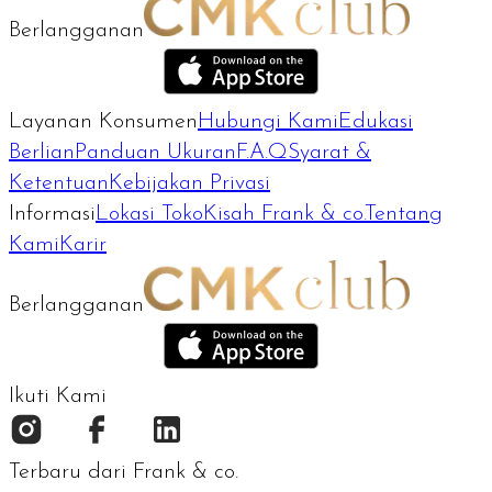
Berlangganan
Layanan Konsumen
Hubungi Kami
Edukasi
Berlian
Panduan Ukuran
F.A.Q
Syarat &
Ketentuan
Kebijakan Privasi
Informasi
Lokasi Toko
Kisah Frank & co.
Tentang
Kami
Karir
Berlangganan
Ikuti Kami
Terbaru dari Frank & co.