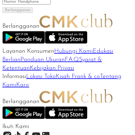
Berlangganan
Berlangganan
Layanan Konsumen
Hubungi Kami
Edukasi
Berlian
Panduan Ukuran
F.A.Q
Syarat &
Ketentuan
Kebijakan Privasi
Informasi
Lokasi Toko
Kisah Frank & co.
Tentang
Kami
Karir
Berlangganan
Ikuti Kami