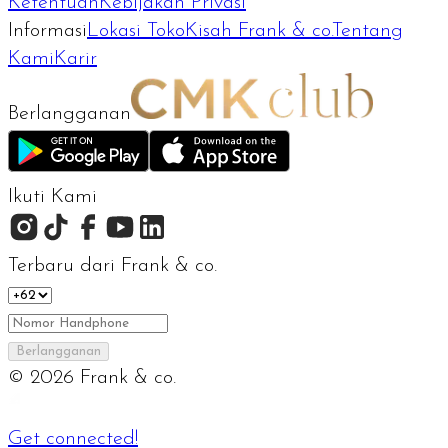
Ketentuan
Kebijakan Privasi
Informasi
Lokasi Toko
Kisah Frank & co.
Tentang
Kami
Karir
Berlangganan
Ikuti Kami
Terbaru dari Frank & co.
Berlangganan
©
2026
Frank & co.
Get connected!