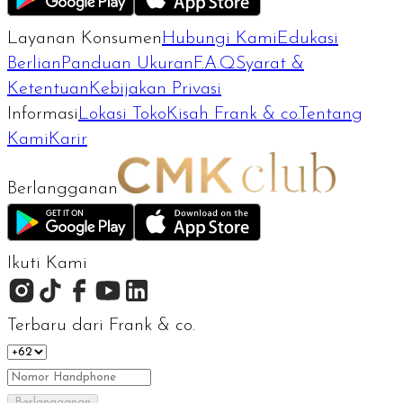
Layanan Konsumen
Hubungi Kami
Edukasi
Berlian
Panduan Ukuran
F.A.Q
Syarat &
Ketentuan
Kebijakan Privasi
Informasi
Lokasi Toko
Kisah Frank & co.
Tentang
Kami
Karir
Berlangganan
Ikuti Kami
Terbaru dari Frank & co.
Berlangganan