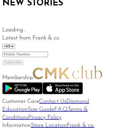
NEW STORIES
Loading...
Latest from Frank & co.
Subscribe
Membership
Customer Care
Contact Us
Diamond
Education
Size Guide
F.A.Q
Terms &
Conditions
Privacy Policy
Information
Store Location
Frank & co.