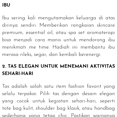
IBU
Ibu sering kali mengutamakan keluarga di atas
dirinya sendiri. Memberikan rangkaian
skincare
premium,
essential oil
, atau
spa set
aromaterapi
bisa menjadi cara manis untuk mendorong ibu
menikmati
me time
. Hadiah ini membantu ibu
merasa rileks, segar, dan kembali berenergi.
2. TAS ELEGAN UNTUK MENEMANI AKTIVITAS
SEHARI-HARI
Tas adalah salah satu
item fashion
favorit yang
selalu terpakai. Pilih tas dengan desain elegan
yang cocok untuk kegiatan sehari-hari, seperti
tote bag kulit,
shoulder bag
klasik, atau
handbag
sederhana yang tetap
chic
. Pastikan warnanya