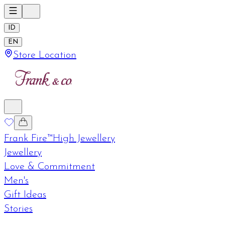
ID
EN
Store Location
Frank Fire™
High Jewellery
Jewellery
Love & Commitment
Men's
Gift Ideas
Stories