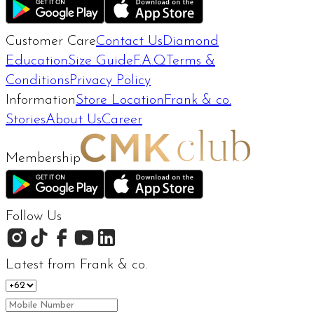
Customer Care
Contact Us
Diamond
Education
Size Guide
F.A.Q
Terms &
Conditions
Privacy Policy
Information
Store Location
Frank & co.
Stories
About Us
Career
Membership
Follow Us
Latest from Frank & co.