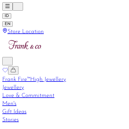
ID
EN
Store Location
Frank Fire™
High Jewellery
Jewellery
Love & Commitment
Men's
Gift Ideas
Stories