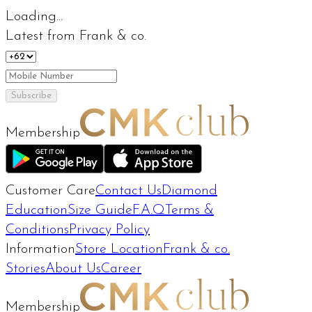
Loading...
Latest from Frank & co.
Subscribe
Membership
Customer Care
Contact Us
Diamond
Education
Size Guide
F.A.Q
Terms &
Conditions
Privacy Policy
Information
Store Location
Frank & co.
Stories
About Us
Career
Membership