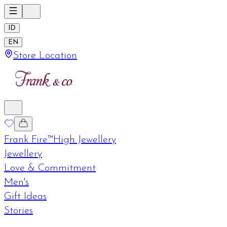
ID
EN
Store Location
Frank Fire™
High Jewellery
Jewellery
Love & Commitment
Men's
Gift Ideas
Stories