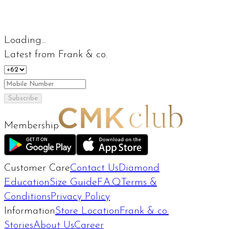
Loading...
Latest from Frank & co.
Subscribe
Membership
Customer Care
Contact Us
Diamond
Education
Size Guide
F.A.Q
Terms &
Conditions
Privacy Policy
Information
Store Location
Frank & co.
Stories
About Us
Career