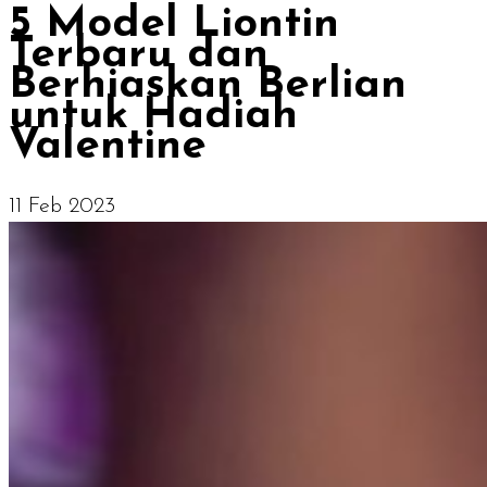
5 Model Liontin
Terbaru dan
Berhiaskan Berlian
untuk Hadiah
Valentine
11 Feb 2023