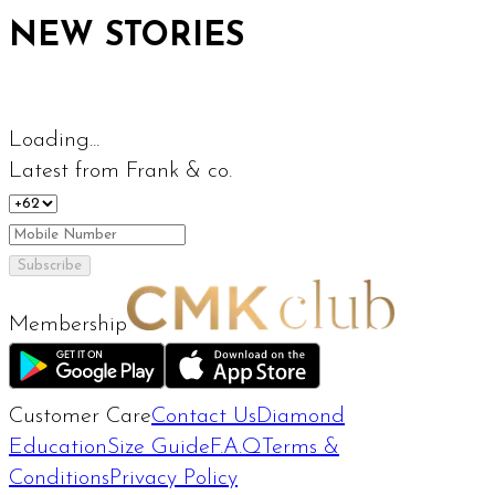
NEW STORIES
Loading...
Latest from Frank & co.
Subscribe
Membership
Customer Care
Contact Us
Diamond
Education
Size Guide
F.A.Q
Terms &
Conditions
Privacy Policy