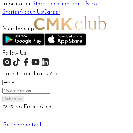
Information
Store Location
Frank & co.
Stories
About Us
Career
Membership
Follow Us
Latest from Frank & co.
Subscribe
©
2026
Frank & co.
Get connected!