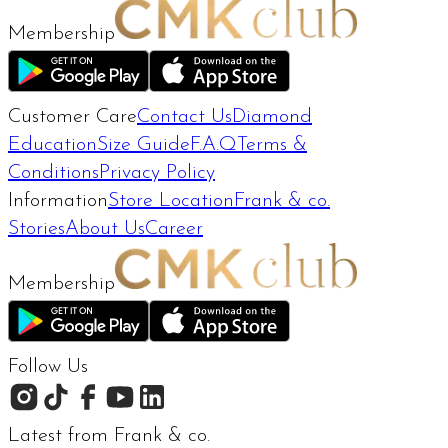
Membership
Customer Care
Contact Us
Diamond
Education
Size Guide
F.A.Q
Terms &
Conditions
Privacy Policy
Information
Store Location
Frank & co.
Stories
About Us
Career
Membership
Follow Us
Latest from Frank & co.