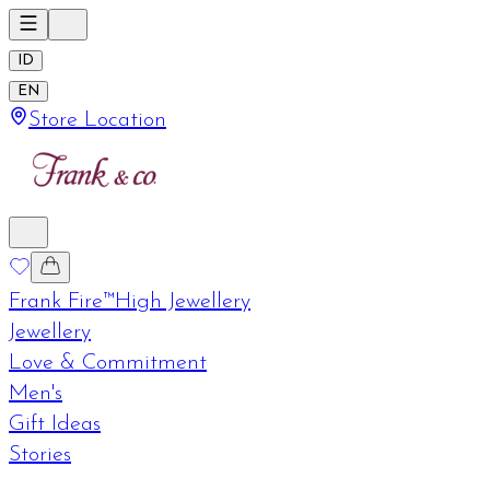
ID
EN
Store Location
Frank Fire™
High Jewellery
Jewellery
Love & Commitment
Men's
Gift Ideas
Stories