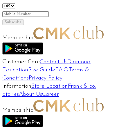
Subscribe
Membership
Customer Care
Contact Us
Diamond
Education
Size Guide
F.A.Q
Terms &
Conditions
Privacy Policy
Information
Store Location
Frank & co.
Stories
About Us
Career
Membership