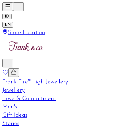
ID
EN
Store Location
Frank Fire™
High Jewellery
Jewellery
Love & Commitment
Men's
Gift Ideas
Stories