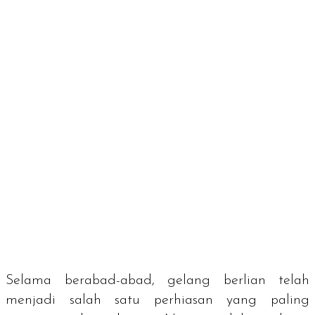
Selama berabad-abad, gelang berlian telah
menjadi salah satu perhiasan yang paling