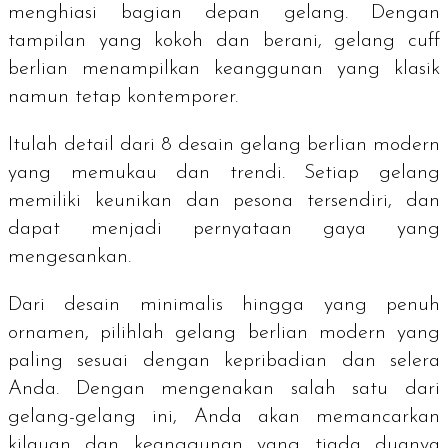
menghiasi bagian depan gelang. Dengan
tampilan yang kokoh dan berani, gelang
cuff
berlian menampilkan keanggunan yang klasik
namun tetap kontemporer.
Itulah detail dari 8 desain gelang berlian
modern
yang memukau dan trendi. Setiap gelang
memiliki keunikan dan pesona tersendiri, dan
dapat menjadi pernyataan gaya yang
mengesankan.
Dari desain minimalis hingga yang penuh
ornamen, pilihlah gelang berlian
modern
yang
paling sesuai dengan kepribadian dan selera
Anda. Dengan mengenakan salah satu dari
gelang-gelang ini, Anda akan memancarkan
kilauan dan keanggunan yang tiada duanya