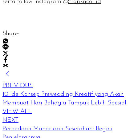
serta
follow
Instagram
@franknco_id
Share:
PREVIOUS
10 Ide Konsep Prewedding Kreatif yang Akan
Membuat Hari Bahagia Tampak Lebih Spesial
VIEW ALL
NEXT
Perbedaan Mahar dan Seserahan: Begini
Penjelasannya