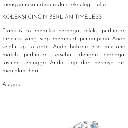
menggunakan desain dan teknologi Italia.
KOLEKSI CINCIN BERLIAN
TIMELESS
Frank & co. memiliki berbagai koleksi perhiasan
timeless
yang siap membuat penampilan Anda
selalu
up to date
. Anda bahkan bisa
mix and
match
perhiasan tersebut dengan berbagai
fashion
sehingga Anda siap dan percaya diri
menjalani hari.
Alegria