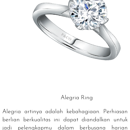
Alegria Ring
Alegria artinya adalah kebahagiaan. Perhiasan
berlian berkualitas ini dapat diandalkan untuk
jadi pelengkapmu dalam berbusana harian