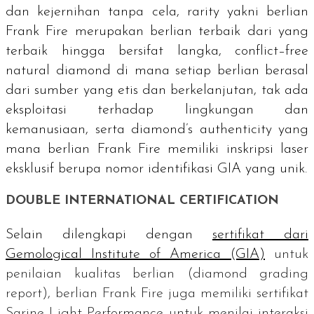
dan kejernihan tanpa cela,
rarity
yakni berlian
Frank Fire merupakan berlian terbaik dari yang
terbaik hingga bersifat langka,
conflict–free
natural diamond
di mana setiap berlian berasal
dari sumber yang etis dan berkelanjutan, tak ada
eksploitasi terhadap lingkungan dan
kemanusiaan, serta
diamond’s authenticity y
ang
mana berlian Frank Fire memiliki inskripsi laser
eksklusif berupa nomor identifikasi GIA yang unik.
DOUBLE INTERNATIONAL CERTIFICATION
Selain dilengkapi dengan
sertifikat dari
Gemological Institute of America
(GIA)
untuk
penilaian kualitas berlian (
diamond grading
report
), berlian Frank Fire juga memiliki sertifikat
Sarine Light Performance
untuk menilai interaksi