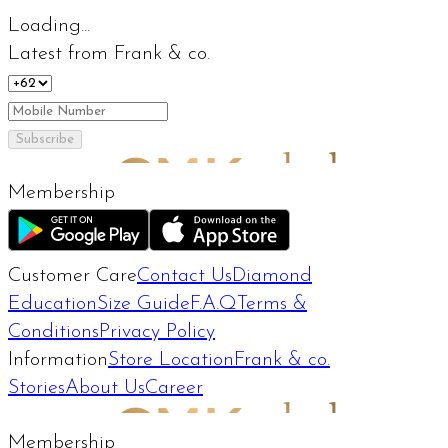
Loading...
Latest from Frank & co.
Subscribe
Membership
Customer Care
Contact Us
Diamond
Education
Size Guide
F.A.Q
Terms &
Conditions
Privacy Policy
Information
Store Location
Frank & co.
Stories
About Us
Career
Membership