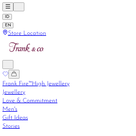
ID
EN
Store Location
Frank Fire™
High Jewellery
Jewellery
Love & Commitment
Men's
Gift Ideas
Stories