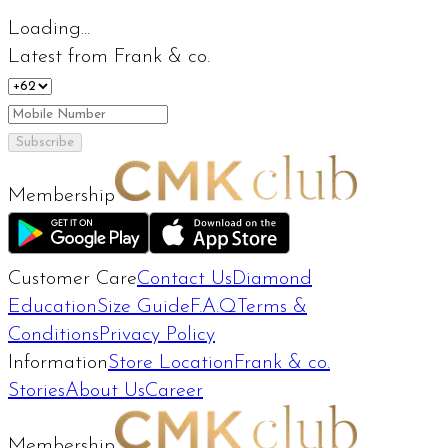
Loading...
Latest from Frank & co.
Subscribe
Membership
Customer Care
Contact Us
Diamond
Education
Size Guide
F.A.Q
Terms &
Conditions
Privacy Policy
Information
Store Location
Frank & co.
Stories
About Us
Career
Membership