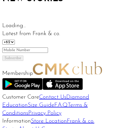
Loading...
Latest from Frank & co.
Subscribe
Membership
Customer Care
Contact Us
Diamond
Education
Size Guide
F.A.Q
Terms &
Conditions
Privacy Policy
Information
Store Location
Frank & co.