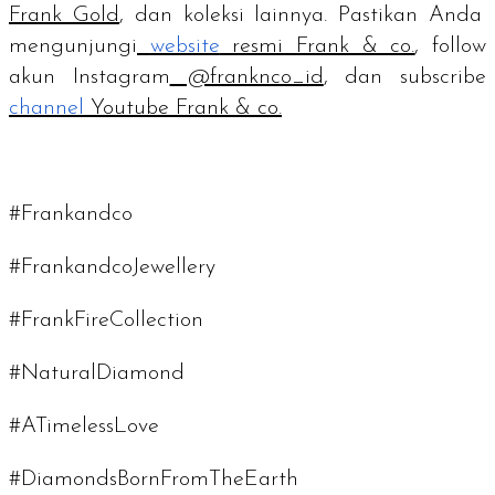
Frank Gold
, dan koleksi lainnya. Pastikan Anda
mengunjungi
website
resmi Frank & co.
,
follow
akun Instagram
@franknco_id
, dan
subscribe
channel
Youtube Frank & co.
#Frankandco
#FrankandcoJewellery
#FrankFireCollection
#NaturalDiamond
#ATimelessLove
#DiamondsBornFromTheEarth