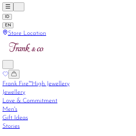
ID
EN
Store Location
Frank Fire™
High Jewellery
Jewellery
Love & Commitment
Men's
Gift Ideas
Stories