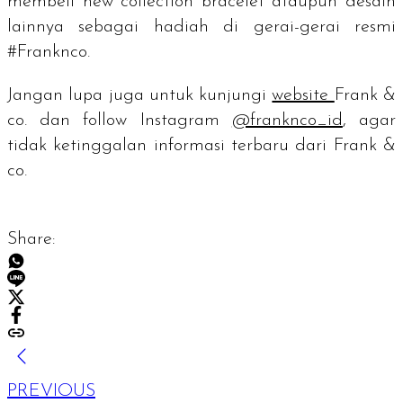
membel
i new collection bracelet
ataupun desain
lainnya sebagai hadiah di gerai-gerai resmi
#Franknco.
Jangan lupa juga untuk kunjungi
website
Frank &
co. dan
follow
Instagram
@franknco_id
, agar
tidak ketinggalan informasi terbaru dari Frank &
co.
Share:
PREVIOUS