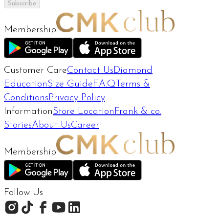
Subscribe
Membership
Customer Care
Contact Us
Diamond
Education
Size Guide
F.A.Q
Terms &
Conditions
Privacy Policy
Information
Store Location
Frank & co.
Stories
About Us
Career
Membership
Follow Us