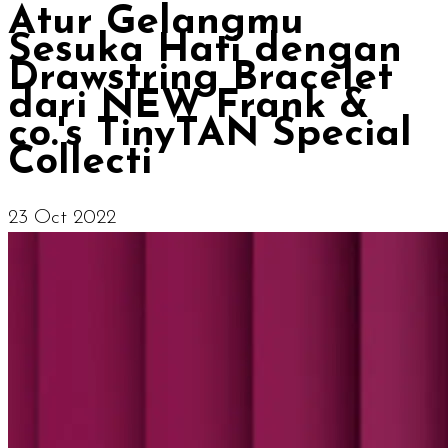
Atur Gelangmu
Sesuka Hati dengan
Drawstring Bracelet
dari NEW Frank &
co.'s TinyTAN Special
Collecti
23 Oct 2022