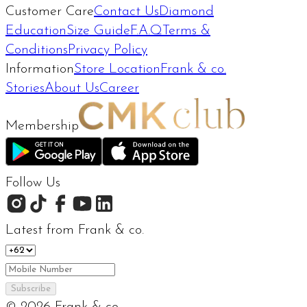
Customer Care
Contact Us
Diamond
Education
Size Guide
F.A.Q
Terms &
Conditions
Privacy Policy
Information
Store Location
Frank & co.
Stories
About Us
Career
Membership
Follow Us
Latest from Frank & co.
Subscribe