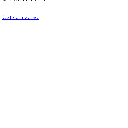
©
2026
Frank & co.
Get connected!