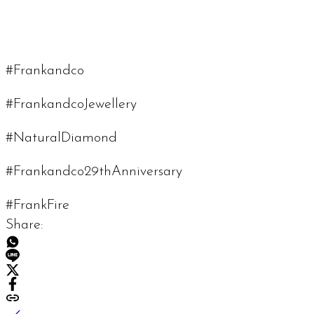
#Frankandco
#FrankandcoJewellery
#NaturalDiamond
#Frankandco29thAnniversary
#FrankFire
Share: