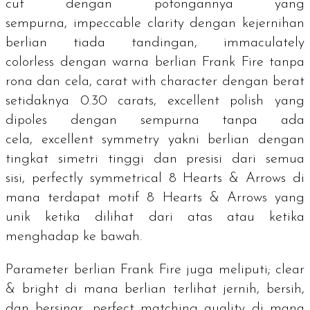
cut
dengan potongannya yang
sempurna,
impeccable clarity
dengan kejernihan
berlian tiada tandingan,
immaculately
colorless
dengan warna berlian Frank Fire tanpa
rona dan cela,
carat with character
dengan berat
setidaknya 0.30
carats
,
excellent polish
yang
dipoles dengan sempurna tanpa ada
cela,
excellent symmetry
yakni berlian dengan
tingkat simetri tinggi dan presisi dari semua
sisi,
perfectly symmetrical 8 Hearts & Arrows
di
mana terdapat motif
8 Hearts & Arrows
yang
unik ketika dilihat dari atas atau ketika
menghadap ke bawah.
Parameter berlian Frank Fire juga meliputi;
clear
& bright
di mana berlian terlihat jernih, bersih,
dan bersinar,
perfect matching quality
di mana