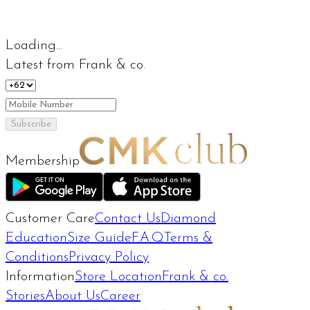
Loading...
Latest from Frank & co.
Subscribe
Membership
Customer Care
Contact Us
Diamond
Education
Size Guide
F.A.Q
Terms &
Conditions
Privacy Policy
Information
Store Location
Frank & co.
Stories
About Us
Career