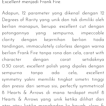
Excellent
menjadi Frank Fire.
Adapun, 12 parameter yang dikenal dengan 12
Degrees of Rarity yang unik dan tak dimiliki oleh
berlian manapun, berupa:
excellent cut
dengan
potongannya yang sempurna,
impeccable
clarity
dengan kejernihan berlian tiada
tandingan,
immaculately colorless
dengan warna
berlian Frank Fire tanpa rona dan cela,
carat with
character
dengan carat setidaknya
0.30
carat
,
excellent polish
yang dipoles dengan
sempurna tanpa ada cela,
excellent
symmetry
yakni memiliki tingkat simetri tinggi
dan presisi dari semua sisi,
perfectly symmetrical
8 Hearts & Arrows
di mana terdapat motif
8
Hearts & Arrows
yang unik ketika dilihat dari
atas atau ketika menghadap ke bawah,
clear &