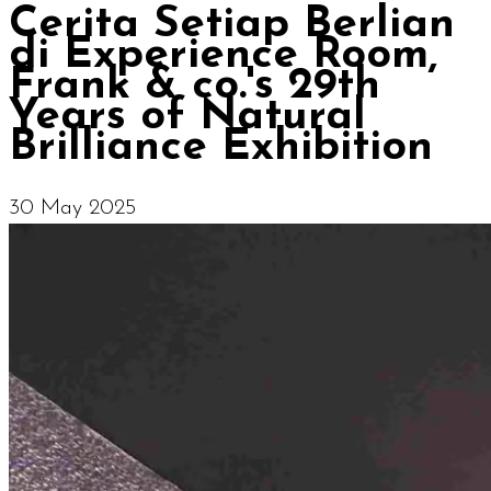
Cerita Setiap Berlian
di Experience Room,
Frank & co.'s 29th
Years of Natural
Brilliance Exhibition
30 May 2025