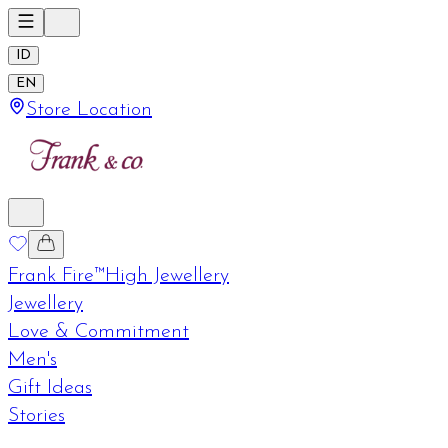
ID
EN
Store Location
Frank Fire™
High Jewellery
Jewellery
Love & Commitment
Men's
Gift Ideas
Stories