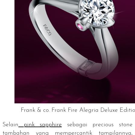
Frank & co. Frank Fire Alegria Deluxe Editi
Selain
pink sapphire
sebagai
precious stone
tambahan yang mempercantik tampilannya,