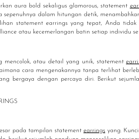
arkan aura
bold
sekaligus
glamorous
,
statement
ear
sepenuhnya dalam hitungan detik, menambahkan k
ilihan
statement earrings
yang tepat, Anda tidak 
lliance
atau kecemerlangan batin setiap individu sem
 mencolok, atau detail yang unik,
statement
earr
mana cara mengenakannya tanpa terlihat berleb
yang bergaya dengan percaya diri. Berikut seju
RINGS
esar pada tampilan
statement
earrings
yang. Kunci