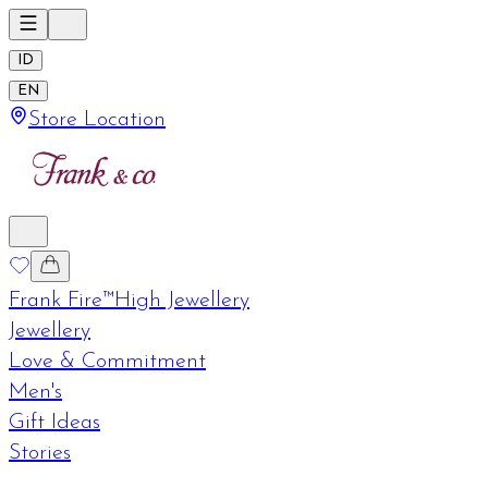
ID
EN
Store Location
Frank Fire™
High Jewellery
Jewellery
Love & Commitment
Men's
Gift Ideas
Stories