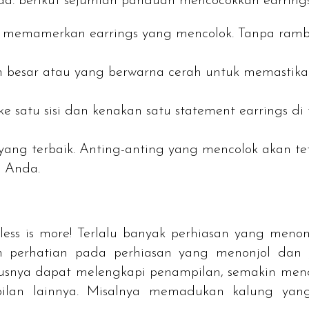
Anda. berikut sejumlah panduan mencocokkan
earrin
 memamerkan earrings yang mencolok. Tanpa rambu
h besar atau yang berwarna cerah untuk memastikan
satu sisi dan kenakan satu statement earrings di
yang terbaik. Anting-anting yang mencolok akan 
n Anda.
less is more
! Terlalu banyak perhiasan yang meno
kan perhatian pada perhiasan yang menonjol da
arusnya dapat melengkapi penampilan, semakin m
pilan lainnya. Misalnya memadukan kalung yan