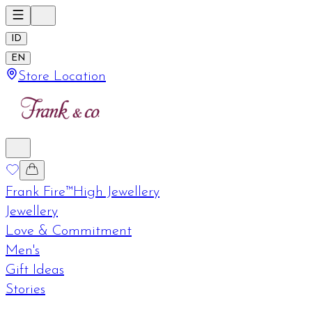
ID
EN
Store Location
Frank Fire™
High Jewellery
Jewellery
Love & Commitment
Men's
Gift Ideas
Stories