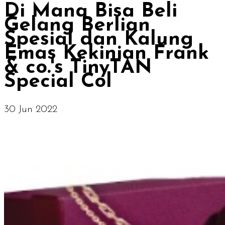
Di Mana Bisa Beli
Gelang Berlian
Spesial dan Kalung
Emas Kekinian Frank
& co.'s TinyTAN
Special Col
30 Jun 2022