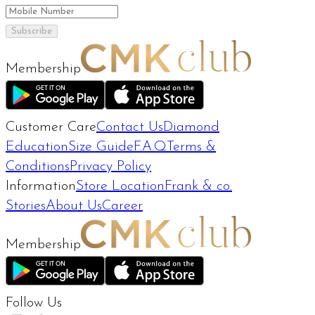
Subscribe
Membership
Customer Care
Contact Us
Diamond
Education
Size Guide
F.A.Q
Terms &
Conditions
Privacy Policy
Information
Store Location
Frank & co.
Stories
About Us
Career
Membership
Follow Us