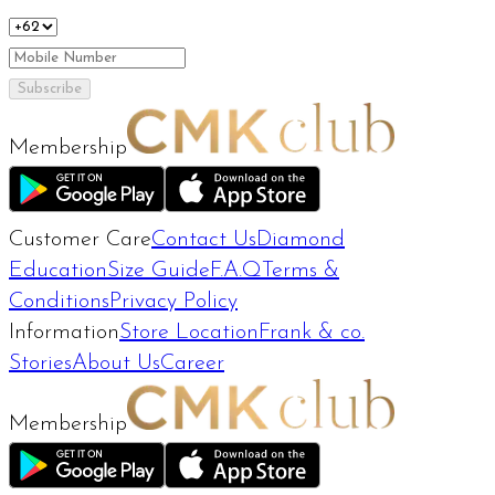
Subscribe
Membership
Customer Care
Contact Us
Diamond
Education
Size Guide
F.A.Q
Terms &
Conditions
Privacy Policy
Information
Store Location
Frank & co.
Stories
About Us
Career
Membership