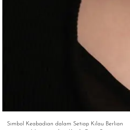
Simbol Keabadian dalam Setiap Kilau Berlian