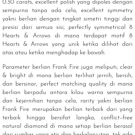
0.30
carats
,
excellent polish
yang dipoles dengan
sempurna tanpa ada cela,
excellent symmetry
yakni berlian dengan tingkat simetri tinggi dan
presisi dari semua sisi,
perfectly symmetrical 8
Hearts & Arrows
di mana terdapat motif
8
Hearts & Arrows
yang unik ketika dilihat dari
atas atau ketika menghadap ke bawah.
Parameter berlian Frank Fire juga meliputi;
clear
& bright
di mana berlian terlihat jernih, bersih,
dan bersinar,
perfect matching quality
di mana
berlian berpadu antara kilau warna sempurna
dan kejernihan tanpa cela,
rarity
yakni berlian
Frank Fire merupakan berlian terbaik dari yang
terbaik hingga bersifat langka,
conflict–free
natural diamond
di mana setiap berlian berasal
dari sumber yang etis dan berkelanjutan, tak ada