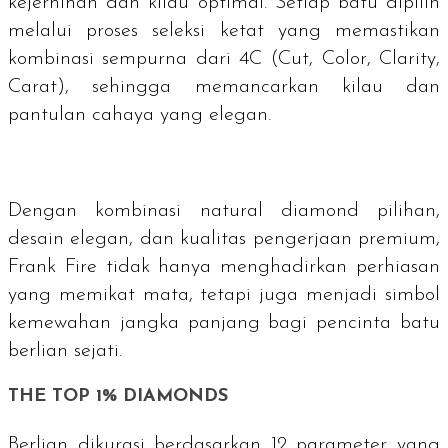
kejernihan dan kilau optimal. Setiap batu dipilih
melalui proses seleksi ketat yang memastikan
kombinasi sempurna dari 4C (
Cut
,
Color
,
Clarity
,
Carat), sehingga memancarkan kilau dan
pantulan cahaya yang elegan.
Dengan kombinasi natural diamond pilihan,
desain elegan, dan kualitas pengerjaan premium,
Frank Fire tidak hanya menghadirkan perhiasan
yang memikat mata, tetapi juga menjadi simbol
kemewahan jangka panjang bagi pencinta batu
berlian sejati.
THE TOP 1% DIAMONDS
Berlian dikurasi berdasarkan 12 parameter yang