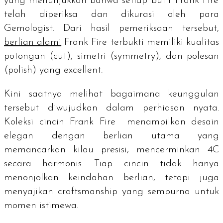
yang menunjukkan bahwa setiap butir Frank Fire
telah diperiksa dan dikurasi oleh para
Gemologist.
Dari hasil pemeriksaan tersebut,
berlian alami
Frank Fire terbukti memiliki kualitas
potongan (
cut
), simetri (
symmetry
), dan polesan
(
polish
) yang
excellent
.
Kini saatnya melihat bagaimana keunggulan
tersebut diwujudkan dalam perhiasan nyata.
Koleksi cincin Frank Fire menampilkan desain
elegan dengan berlian utama yang
memancarkan kilau presisi, mencerminkan 4C
secara harmonis. Tiap cincin tidak hanya
menonjolkan keindahan berlian, tetapi juga
menyajikan craftsmanship yang sempurna untuk
momen istimewa.