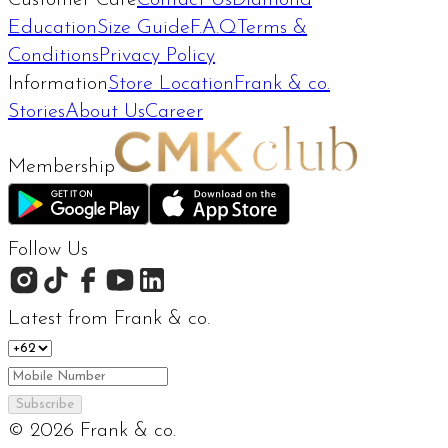
Education
Size Guide
F.A.Q
Terms &
Conditions
Privacy Policy
Information
Store Location
Frank & co.
Stories
About Us
Career
Membership
Follow Us
Latest from Frank & co.
Subscribe
©
2026
Frank & co.