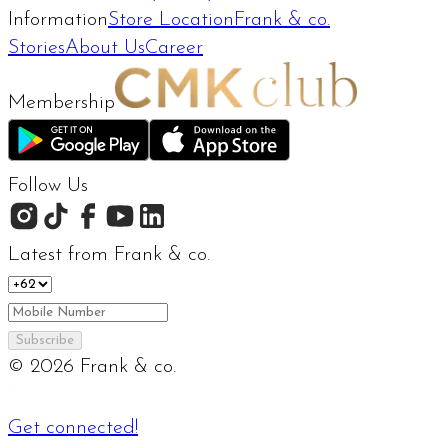
Information
Store Location
Frank & co.
Stories
About Us
Career
Membership
Follow Us
Latest from Frank & co.
Subscribe
©
2026
Frank & co.
Get connected!