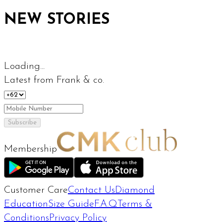
NEW STORIES
Loading...
Latest from Frank & co.
Subscribe
Membership
Customer Care
Contact Us
Diamond
Education
Size Guide
F.A.Q
Terms &
Conditions
Privacy Policy