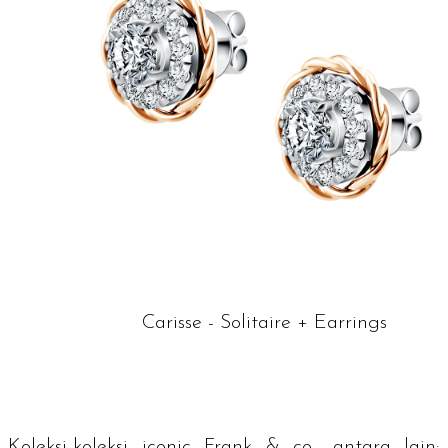
Carisse - Solitaire + Earrings
Koleksi-koleksi
iconic
Frank & co., antara lain: