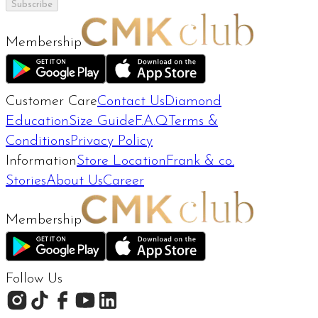
Subscribe
Membership
Customer Care
Contact Us
Diamond
Education
Size Guide
F.A.Q
Terms &
Conditions
Privacy Policy
Information
Store Location
Frank & co.
Stories
About Us
Career
Membership
Follow Us