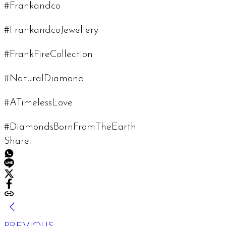
#Frankandco
#FrankandcoJewellery
#FrankFireCollection
#NaturalDiamond
#ATimelessLove
#DiamondsBornFromTheEarth
Share: