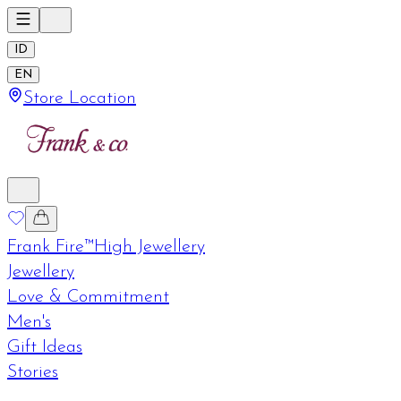
ID
EN
Store Location
Frank Fire™
High Jewellery
Jewellery
Love & Commitment
Men's
Gift Ideas
Stories