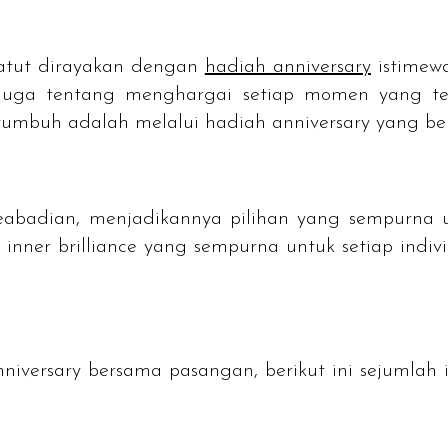
tut dirayakan dengan
hadiah
anniversary
istimew
 juga tentang menghargai setiap momen yang tel
 tumbuh adalah melalui hadiah
anniversary
yang be
n keabadian, menjadikannya pilihan yang sempurna
n
inner brilliance
yang sempurna untuk setiap indi
niversary bersama pasangan, berikut ini sejumlah