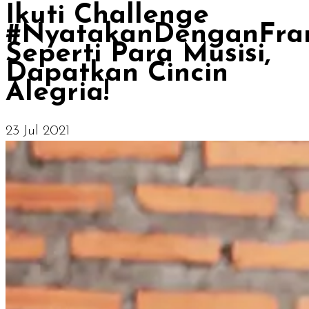
Ikuti Challenge
#NyatakanDenganFra
Seperti Para Musisi,
Dapatkan Cincin
Alegria!
23 Jul 2021