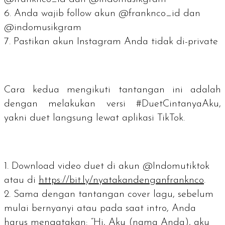
Anda wajib
follow
akun @franknco_id dan
@indomusikgram
Pastikan akun Instagram Anda tidak di-
private
Cara kedua
mengikuti tantangan ini adalah
dengan melakukan versi #DuetCintanyaAku,
yakni
duet langsung
lewat aplikasi TikTok.
Download
video duet di akun @Indomutiktok
atau di
https://bit.ly/nyatakandenganfranknco
.
Sama dengan tantangan cover lagu, sebelum
mulai bernyanyi atau pada saat intro, Anda
harus mengatakan: “Hi, Aku (nama Anda), aku