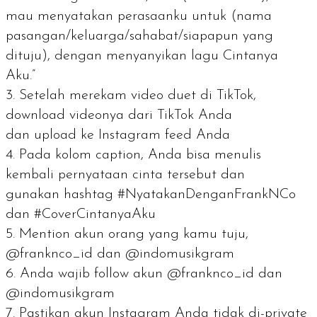
mau menyatakan perasaanku untuk (nama
pasangan/keluarga/sahabat/siapapun yang
dituju), dengan menyanyikan lagu Cintanya
Aku.”
Setelah merekam video duet di TikTok,
download
videonya dari TikTok Anda
dan
upload
ke Instagram
feed
Anda
Pada kolom caption, Anda bisa menulis
kembali pernyataan cinta tersebut dan
gunakan
hashtag
#NyatakanDenganFrankNCo
dan #CoverCintanyaAku
Mention
akun orang yang kamu tuju,
@franknco_id dan @indomusikgram
Anda wajib
follow
akun @franknco_id dan
@indomusikgram
Pastikan akun Instagram Anda tidak di-
private