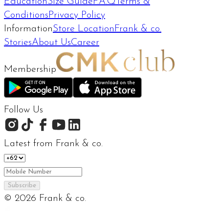
Education
Size Guide
F.A.Q
Terms &
Conditions
Privacy Policy
Information
Store Location
Frank & co.
Stories
About Us
Career
Membership
Follow Us
Latest from Frank & co.
Subscribe
©
2026
Frank & co.