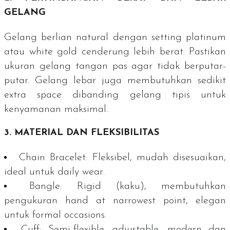
GELANG
Gelang berlian
natural
dengan
setting
platinum
atau
white gold
cenderung lebih berat. Pastikan
ukuran gelang tangan pas agar tidak berputar-
putar. Gelang lebar juga membutuhkan sedikit
extra space
dibanding gelang tipis untuk
kenyamanan maksimal.
3. MATERIAL DAN FLEKSIBILITAS
Chain Bracelet
: Fleksibel, mudah disesuaikan,
ideal untuk
daily wear
.
Bangle
:
Rigid
(kaku), membutuhkan
pengukuran
hand at narrowest point
, elegan
untuk
formal occasions
.
Cuff
:
Semi-flexible
,
adjustable
, modern dan