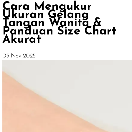
Cara Mengukur
Ukuran Gelang
Tangan Wanita &
Panduan Size Chart
Akurat
03 Nov 2025