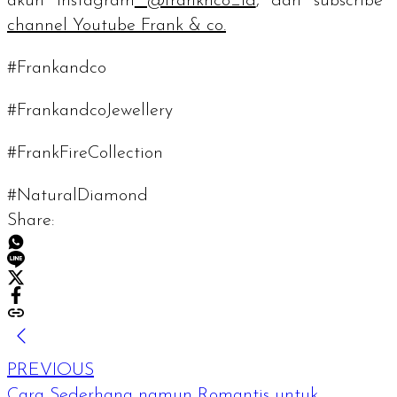
akun Instagram
@franknco_id
, dan
subscribe
channel
Youtube Frank & co.
#Frankandco
#FrankandcoJewellery
#FrankFireCollection
#NaturalDiamond
Share:
PREVIOUS
Cara Sederhana namun Romantis untuk