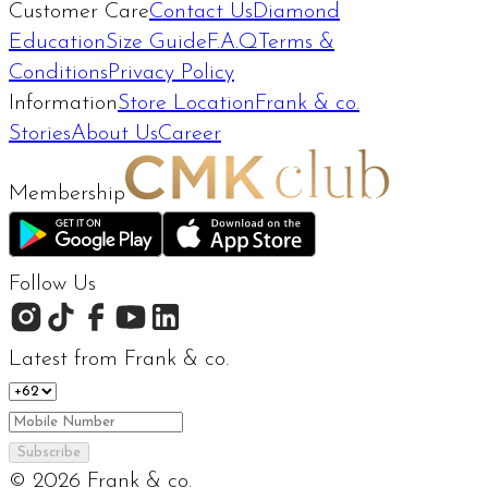
Customer Care
Contact Us
Diamond
Education
Size Guide
F.A.Q
Terms &
Conditions
Privacy Policy
Information
Store Location
Frank & co.
Stories
About Us
Career
Membership
Follow Us
Latest from Frank & co.
Subscribe
©
2026
Frank & co.