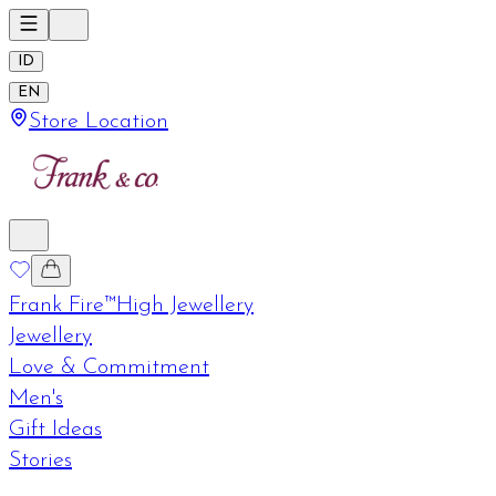
ID
EN
Store Location
Frank Fire™
High Jewellery
Jewellery
Love & Commitment
Men's
Gift Ideas
Stories