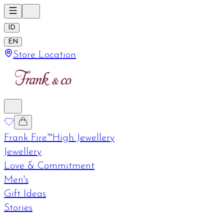
ID
EN
Store Location
Frank Fire™
High Jewellery
Jewellery
Love & Commitment
Men's
Gift Ideas
Stories