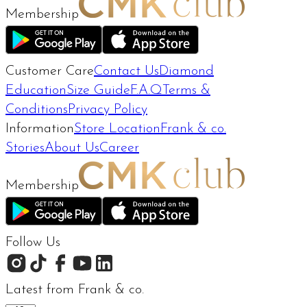
Membership
Customer Care
Contact Us
Diamond
Education
Size Guide
F.A.Q
Terms &
Conditions
Privacy Policy
Information
Store Location
Frank & co.
Stories
About Us
Career
Membership
Follow Us
Latest from Frank & co.