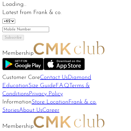
Loading...
Latest from Frank & co.
Subscribe
Membership
Customer Care
Contact Us
Diamond
Education
Size Guide
F.A.Q
Terms &
Conditions
Privacy Policy
Information
Store Location
Frank & co.
Stories
About Us
Career
Membership