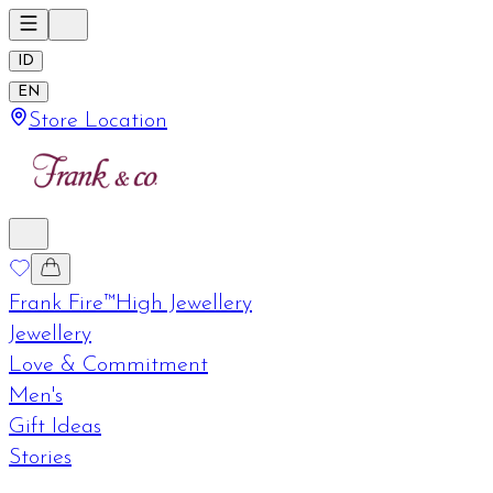
ID
EN
Store Location
Frank Fire™
High Jewellery
Jewellery
Love & Commitment
Men's
Gift Ideas
Stories