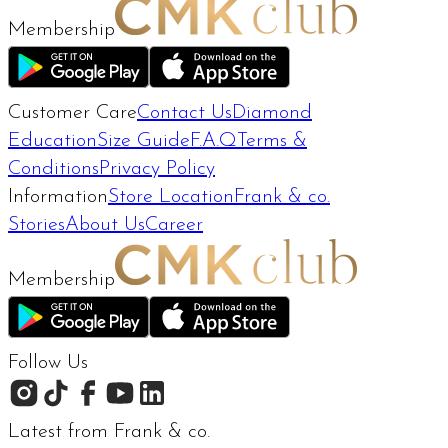
Membership
Customer Care
Contact Us
Diamond
Education
Size Guide
F.A.Q
Terms &
Conditions
Privacy Policy
Information
Store Location
Frank & co.
Stories
About Us
Career
Membership
Follow Us
Latest from Frank & co.