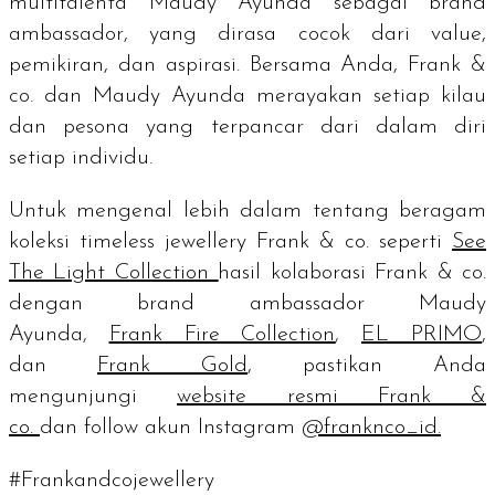
multitalenta Maudy Ayunda sebagai
brand
ambassador
, yang dirasa cocok dari
value
,
pemikiran, dan aspirasi. Bersama Anda, Frank &
co. dan Maudy Ayunda merayakan setiap kilau
dan pesona yang terpancar dari dalam diri
setiap individu.
Untuk mengenal lebih dalam tentang beragam
koleksi
timeless jewellery
Frank & co. seperti
See
The Light Collection
hasil kolaborasi Frank & co.
dengan
brand ambassador
Maudy
Ayunda
,
Frank Fire Collection
,
EL PRIMO
,
dan
Frank Gold
, pastikan Anda
mengunjungi
website resmi Frank &
co.
dan
follow
akun Instagram
@franknco_id.
#Frankandcojewellery