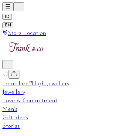
ID
EN
Store Location
Frank Fire™
High Jewellery
Jewellery
Love & Commitment
Men's
Gift Ideas
Stories