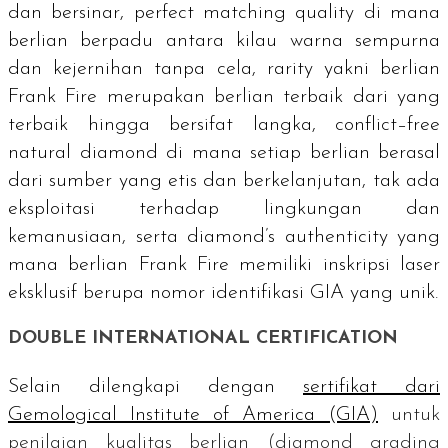
dan bersinar,
perfect matching quality
di mana
berlian berpadu antara kilau warna sempurna
dan kejernihan tanpa cela,
rarity
yakni berlian
Frank Fire merupakan berlian terbaik dari yang
terbaik hingga bersifat langka,
conflict–free
natural diamond
di mana setiap berlian berasal
dari sumber yang etis dan berkelanjutan, tak ada
eksploitasi terhadap lingkungan dan
kemanusiaan, serta
diamond’s authenticity y
ang
mana berlian Frank Fire memiliki inskripsi laser
eksklusif berupa nomor identifikasi GIA yang unik.
DOUBLE INTERNATIONAL CERTIFICATION
Selain dilengkapi dengan
sertifikat dari
Gemological Institute of America
(GIA)
untuk
penilaian kualitas berlian (
diamond grading