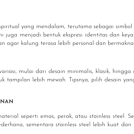
spiritual yang mendalam, terutama sebagai simbol
ini juga menjadi bentuk ekspresi identitas dan key
 agar kalung terasa lebih personal dan bermakna
variasi, mulai dari desain minimalis, klasik, hin
uk tampilan lebih mewah. Tipsnya, pilih desain ya
ANAN
aterial seperti emas, perak, atau
stainless steel
. S
sederhana, sementara
stainless steel
lebih kuat dan 