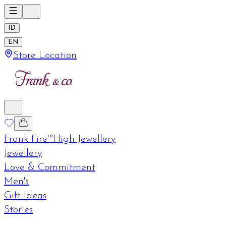
ID
EN
Store Location
Frank Fire™
High Jewellery
Jewellery
Love & Commitment
Men's
Gift Ideas
Stories