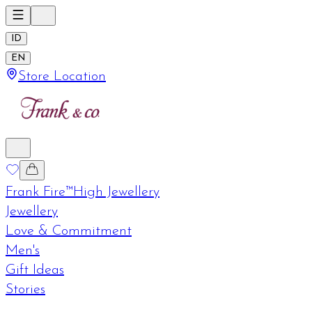
ID
EN
Store Location
Frank Fire™
High Jewellery
Jewellery
Love & Commitment
Men's
Gift Ideas
Stories