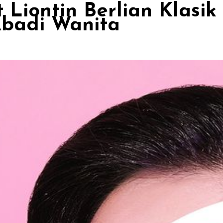
 Liontin Berlian Klasi
badi Wanita